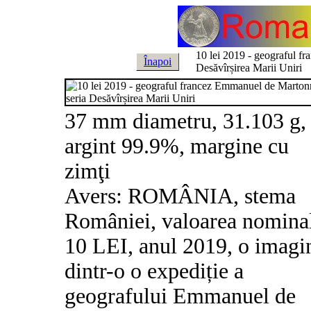
10 lei 2019 - geograful f
Înapoi
Desăvîrșirea Marii Uniri
37 mm diametru, 31.103 g,
argint 99.9%, margine cu
zimţi
Avers: ROMÂNIA, stema
României, valoarea nomina
10 LEI, anul 2019, o imagi
dintr-o o expediție a
geografului Emmanuel de