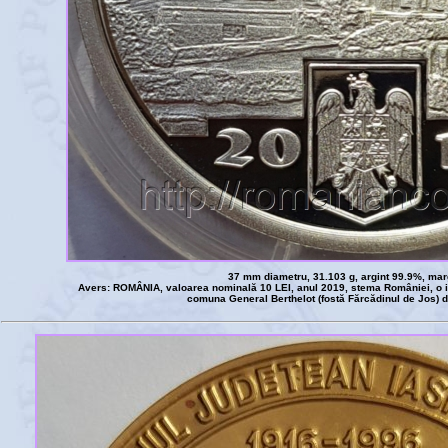
37 mm diametru, 31.103 g, argint 99.9%, mar
Avers: ROMÂNIA, valoarea nominală 10 LEI, anul 2019, stema României, o i
comuna General Berthelot (fostă Fărcădinul de Jos) 