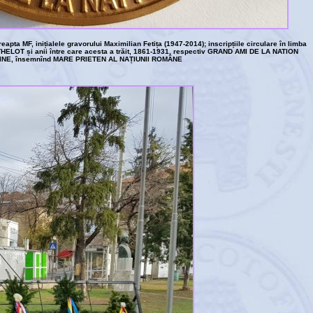
dreapta MF, inițialele gravorului Maximilian Fetița (1947-2014); inscripțiile circulare în limba
OT și anii între care acesta a trăit, 1861-1931, respectiv GRAND AMI DE LA NATION
NE, însemnînd MARE PRIETEN AL NAȚIUNII ROMÂNE