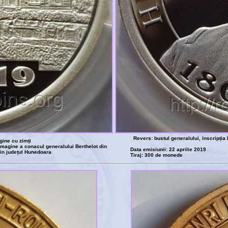
Revers: bustul generalului, inscripți
gine cu zimţi
magine a conacul generalului Berthelot din
Data emisiunii: 22 aprilie 2019
din județul Hunedoara
Tiraj: 300 de monede