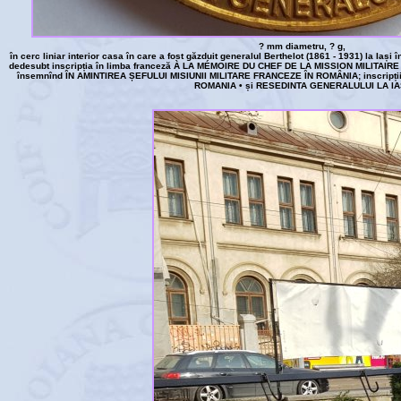
? mm diametru, ? g,
în cerc liniar interior casa în care a fost găzduit generalul Berthelot (1861 - 1931) la Iași
dedesubt inscripția în limba franceză À LA MÉMOIRE DU CHEF DE LA MISSION MILITAIRE
însemnînd ÎN AMINTIREA ȘEFULUI MISIUNII MILITARE FRANCEZE ÎN ROMÂNIA; inscripții
ROMANIA • și RESEDINTA GENERALULUI LA IA