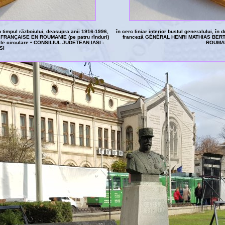
 în timpul războiului, deasupra anii 1916-1996,
în cerc liniar interior bustul generalului, în 
 FRANÇAISE EN ROUMANIE (pe patru rînduri)
franceză GÉNÉRAL HENRI MATHIAS BERTHEL
le circulare • CONSILIUL JUDETEAN IASI -
ROUMAI
SI