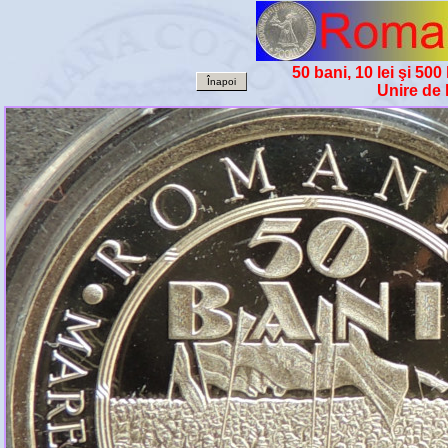
50 bani, 10 lei şi 500
Înapoi
Unire de 