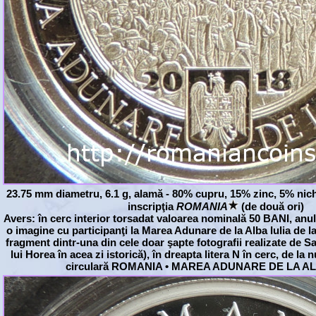
23.75 mm diametru, 6.1 g, alamă - 80% cupru, 15% zinc, 5% nich
inscripţia
ROMANIA
(de două ori)
Avers: în cerc interior torsadat valoarea nominală 50 BANI, anu
o imagine cu participanţi la Marea Adunare de la Alba Iulia de 
fragment dintr-una din cele doar şapte fotografii realizate de 
lui Horea în acea zi istorică), în dreapta litera N în cerc, de la
circulară ROMANIA • MAREA ADUNARE DE LA ALB