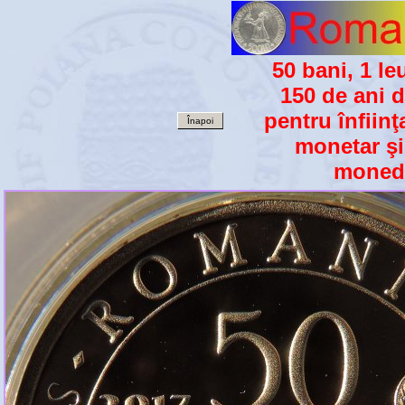
50 bani, 1 leu
150 de ani d
pentru înfiin
Înapoi
monetar şi
monede