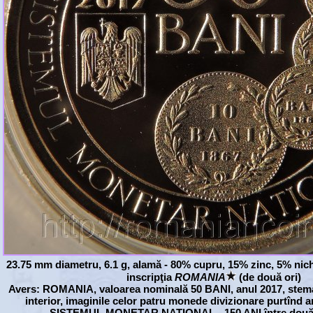
23.75 mm diametru, 6.1 g, alamă - 80% cupru, 15% zinc, 5% nich
inscripţia
ROMANIA
(de două ori)
Avers: ROMANIA, valoarea nominală 50 BANI, anul 2017, stema 
interior, imaginile celor patru monede divizionare purtînd an
SISTEMUL MONETAR NATIONAL - 150 ANI între două 