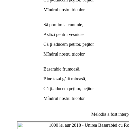
Mîndrul nostru tricolor.
Să pornim la cununie,
Astăzi pentru veșnicie
Că ți-aducem pețitor, pețitor
Mîndrul nostru tricolor.
Basarabie frumoasă,
Bine te-ai gătit mireasă,
Că ți-aducem pețitor, pețitor
Mîndrul nostru tricolor.
Melodia a fost interpr