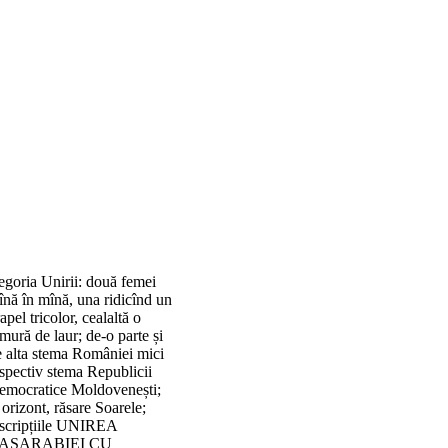
egoria Unirii: două femei
nă în mînă, una ridicînd un
apel tricolor, cealaltă o
mură de laur; de-o parte și
e alta stema României mici
spectiv stema Republicii
emocratice Moldovenești;
 orizont, răsare Soarele;
nscripțiile UNIREA
ASARABIEI CU