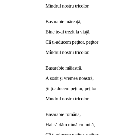
Mîndrul nostru tricolor.
Basarabie măreață,
Bine te-ai trezit la viață,
Că ți-aducem pețitor, pețitor
Mîndrul nostru tricolor.
Basarabie măiastră,
A sosit și vremea noastră,
Și ți-aducem pețitor, pețitor
Mîndrul nostru tricolor.
Basarabie română,
Hai să dăm mînă cu mînă,
Că ți-aducem pețitor, pețitor