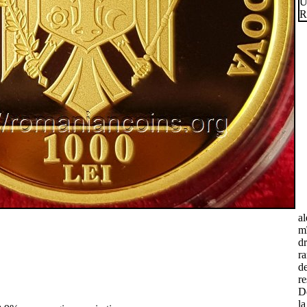
al
mî
dr
ra
d
re
D
la