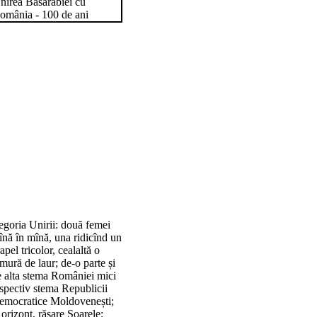
egoria Unirii: două femei
nă în mînă, una ridicînd un
apel tricolor, cealaltă o
mură de laur; de-o parte și
e alta stema României mici
spectiv stema Republicii
emocratice Moldovenești;
 orizont, răsare Soarele;