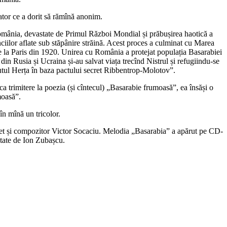
tor ce a dorit să rămînă anonim.
 România, devastate de Primul Război Mondial și prăbușirea haotică a
nciilor aflate sub stăpânire străină. Acest proces a culminat cu Marea
e la Paris din 1920. Unirea cu România a protejat populația Basarabiei
i din Rusia și Ucraina și-au salvat viața trecînd Nistrul și refugiindu-se
utul Herța în baza pactului secret Ribbentrop-Molotov”.
a trimitere la poezia (și cîntecul) „Basarabie frumoasă”, ea însăși o
moasă”.
în mînă un tricolor.
pret și compozitor Victor Socaciu. Melodia „Basarabia” a apărut pe CD-
ptate de Ion Zubașcu.