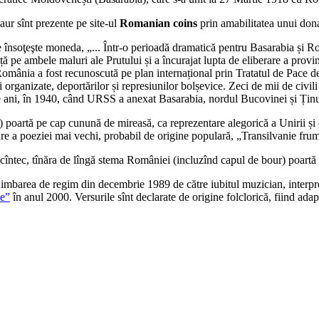
ur sînt prezente pe site-ul
Romanian coins
prin amabilitatea unui dona
 ce însoţeşte moneda, „... Într-o perioadă dramatică pentru Basarabia și
nță pe ambele maluri ale Prutului și a încurajat lupta de eliberare a provi
mânia a fost recunoscută pe plan internațional prin Tratatul de Pace d
i organizate, deportărilor și represiunilor bolșevice. Zeci de mii de civil
 de ani, în 1940, când URSS a anexat Basarabia, nordul Bucovinei și Țin
poartă pe cap cunună de mireasă, ca reprezentare alegorică a Unirii și c
re a poeziei mai vechi, probabil de origine populară, „Transilvanie fru
 cîntec, tînăra de lîngă stema României (incluzînd capul de bour) poartă 
schimbarea de regim din decembrie 1989 de către iubitul muzician, inter
le”
în anul 2000. Versurile sînt declarate de origine folclorică, fiind ada