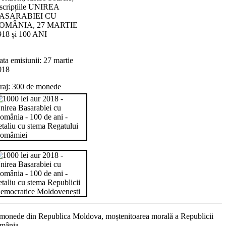
nscripțiile UNIREA
ASARABIEI CU
OMÂNIA, 27 MARTIE
918 și 100 ANI
ta emisiunii: 27 martie
018
iraj: 300 de monede
ei monede din Republica Moldova, moștenitoarea morală a Republicii
omânia.