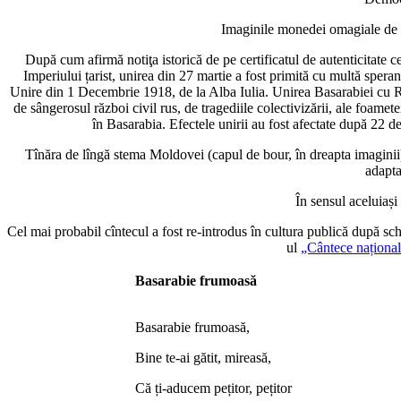
Imaginile monedei omagiale de a
După cum afirmă notiţa istorică de pe certificatul de autenticitate
Imperiului țarist, unirea din 27 martie a fost primită cu multă spera
Unire din 1 Decembrie 1918, de la Alba Iulia. Unirea Basarabiei cu Ro
de sângerosul război civil rus, de tragediile colectivizării, ale foamete
în Basarabia. Efectele unirii au fost afectate după 22
Tînăra de lîngă stema Moldovei (capul de bour, în dreapta imaginii) 
adapta
În sensul aceluiași
Cel mai probabil cîntecul a fost re-introdus în cultura publică după 
ul
„Cântece naționa
Basarabie frumoasă
Basarabie frumoasă,
Bine te-ai gătit, mireasă,
Că ți-aducem pețitor, pețitor