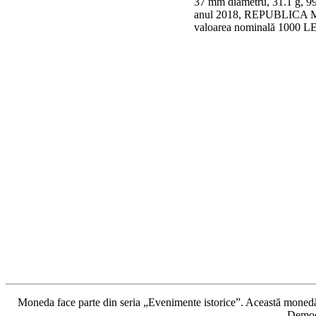
37 mm diametru, 31.1 g, 99
anul 2018, REPUBLICA MOL
valoarea nominală 1000 L
Moneda face parte din seria „Evenimente istorice”. Această monedă
Democr