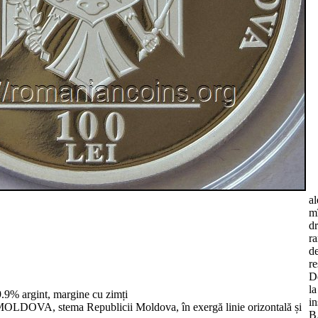
al
mî
dr
ra
d
re
D
la
.9% argint, margine cu zimți
i
DOVA, stema Republicii Moldova, în exergă linie orizontală și
B