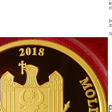
R
1
Da
2
T