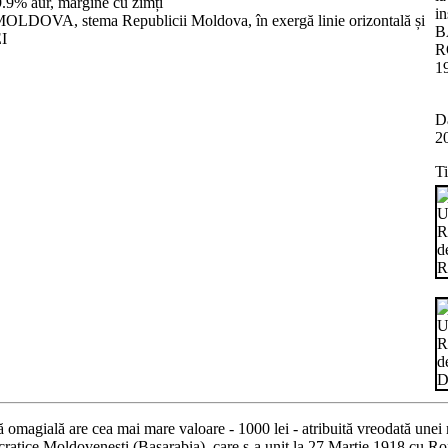
.9% aur, margine cu zimți
i
DOVA, stema Republicii Moldova, în exergă linie orizontală și
B
EI
R
1
Da
2
T
 omagială are cea mai mare valoare - 1000 lei - atribuită vreodată un
atice Moldovenești (Basarabia), care s-a unit la 27 Martie 1918 cu R